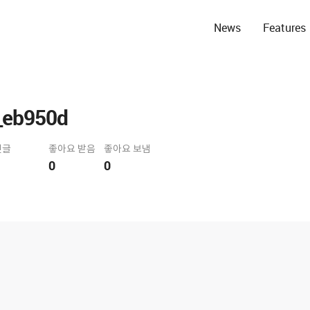
News
Features
eb950d
댓글
좋아요 받음
좋아요 보냄
0
0