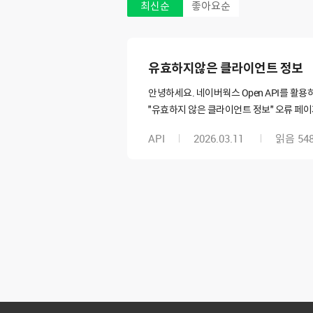
최신순
좋아요순
유효하지않은 클라이언트 정보
안녕하세요. 네이버웍스 Open API를 활용
"유효하지 않은 클라이언트 정보" 오류 페이지가 표
앱 유형: OAuth 2.0 Scope: mai
API
2026.03.11
읽음
54
설정이 있는지, 혹은 별도의 활성화 절차가