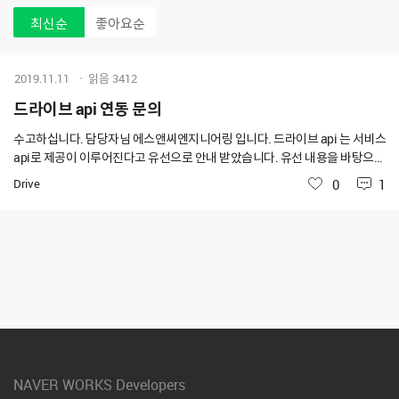
최신순
좋아요순
2019.11.11
읽음
3412
드라이브 api 연동 문의
수고하십니다. 담당자님 에스앤씨엔지니어링 입니다. 드라이브 api 는 서비스
api로 제공이 이루어진다고 유선으로 안내 받았습니다. 유선 내용을 바탕으로
보면 직원들이 아이디로 로그인을 해야하는 방식으로 진행이 이루어지는 것
Drive
좋아요
0
1
으로 사료됩니다. 기존 드라이브 사용 시 폴더별로 개별 권한을 주고 경영폴더
는 경영지원 사원들만 / 영업폴더는 영업지원 사원들만 보는 형식으로 운영하
고 있습니다. 해당 드라이브 api 를 카카오톡 챗봇과 연동 했을 때 기존 권한에
상관없이 모든 자료가 오픈이 이루어지는 것인지 문의드립니다. 감사합니다.
NAVER WORKS Developers