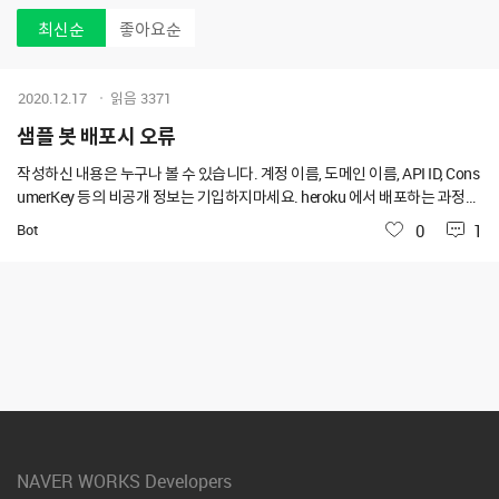
최신순
좋아요순
2020.12.17
읽음
3371
샘플 봇 배포시 오류
작성하신 내용은 누구나 볼 수 있습니다. 계정 이름, 도메인 이름, API ID, Cons
umerKey 등의 비공개 정보는 기입하지마세요. heroku 에서 배포하는 과정에
서 해당 로그가 계속 뜨고 있습니다. 답변을 부탁드립니다. bot_process_stat
Bot
좋아요
0
1
us is DuplicateObject. please check it. Traceback (most recent call last):
File "scripts/initialize.py", line 31, in <module> main() File "scripts/initiali
ze.py", line 27, in main init_bot() File "/app/attendance_management_bo
t/registerBot.py", line 138, in init_bot bot_no = register_bot(PHOTO_URL)
NAVER WORKS Developers