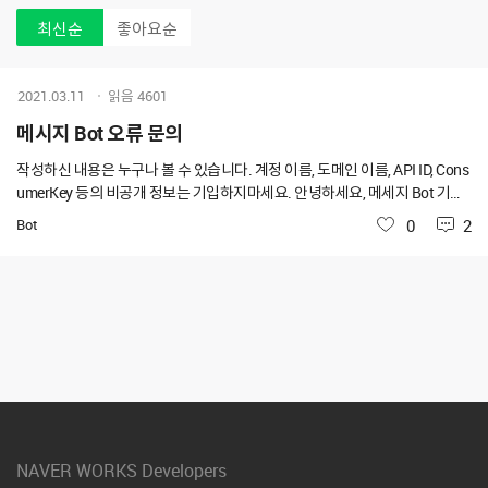
최신순
좋아요순
2021.03.11
읽음
4601
메시지 Bot 오류 문의
작성하신 내용은 누구나 볼 수 있습니다. 계정 이름, 도메인 이름, API ID, Cons
umerKey 등의 비공개 정보는 기입하지마세요. 안녕하세요, 메세지 Bot 기능
구현 중 에러 코드에 대한 문의드립니다. [작업내용] 1. API 접근 정보 생성 - A
Bot
좋아요
0
2
PI KEY 발급 (API ID, Server API Consumer Key, Server List(ID 등록 방식))
2. 알림용 Bot 등록 - Developer Console > Bot 등록 - NAVER WORKS Admin
> 서비스 > Bot > Bot 추가 [요청 JSON 생성] { headers: { 'content-Type': 'appl
ication/json; charset=UTF-8', consumerKey: 'JDR...', Authorization: 'Beare
r AAABC...' }, url: 'https://apis.w
NAVER WORKS Developers